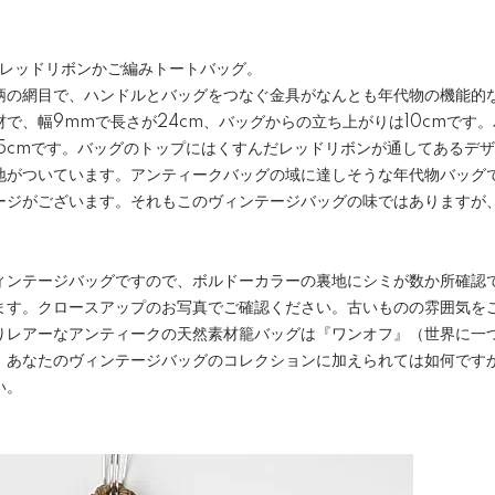
みレッドリボンかご編みトートバッグ。
柄の網目で、ハンドルとバッグをつなぐ金具がなんとも年代物の機能的な
で、幅9mmで長さが24cm、バッグからの立ち上がりは10cmです
8.5cmです。バッグのトップにはくすんだレッドリボンが通してあるデ
地がついています。アンティークバッグの域に達しそうな年代物バッグ
ージがございます。それもこのヴィンテージバッグの味ではありますが
。
ィンテージバッグですので、ボルドーカラーの裏地にシミが数か所確認
ます。クロースアップのお写真でご確認ください。古いものの雰囲気を
りレアーなアンティークの天然素材籠バッグは『ワンオフ』（世界に一
。あなたのヴィンテージバッグのコレクションに加えられては如何です
い。