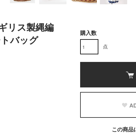
代イギリス製縄編
購入数
ートバッグ
点
AD
この商品