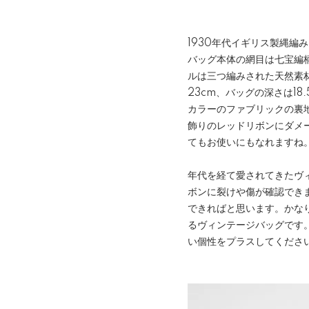
1930年代イギリス製縄編
バッグ本体の網目は七宝編
ルは三つ編みされた天然素材
23cm、バッグの深さは1
カラーのファブリックの裏
飾りのレッドリボンにダメ
てもお使いにもなれますね
年代を経て愛されてきたヴ
ボンに裂けや傷が確認でき
できればと思います。かな
るヴィンテージバッグです
い個性をプラスしてくださ