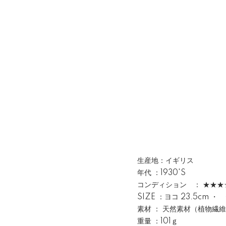
生産地：イギリス
年代 ：1930'S
コンディション ： ★★★
SIZE ：ヨコ 23.5cm ・ 
素材 ： 天然素材（植物繊
重量 ：101ｇ