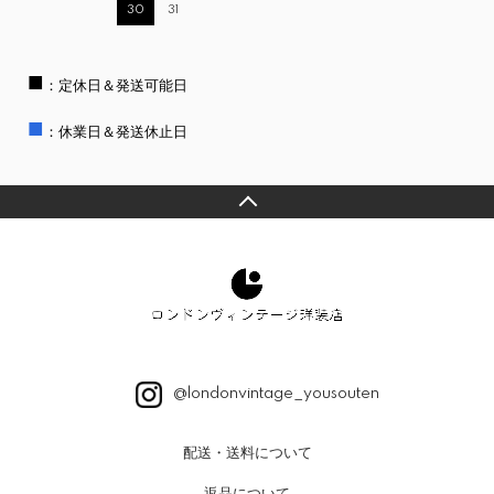
30
31
■
：定休日＆発送可能日
■
：休業日＆発送休止日
@londonvintage_yousouten
配送・送料について
返品について