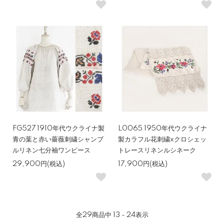
FG527 1910年代ウクライナ製
L0065 1950年代ウクライナ
青の葉と赤い薔薇刺繍シャンブ
製カラフル花刺繍xクロシェッ
ルリネン七分袖ワンピース
トレースリネンルシネーク
29,900円(税込)
17,900円(税込)
全
29
商品中
13 - 24
表示